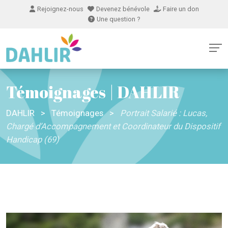
Rejoignez-nous
Devenez bénévole
Faire un don
Une question ?
Témoignages | DAHLIR
DAHLIR
>
Témoignages
>
Portrait Salarié : Lucas,
Chargé d’Accompagnement et Coordinateur du Dispositif
Handicap (69)