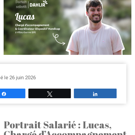
ié le 26 juin 2026
Partagez
Tweetez
Partagez
Portrait Salarié : Lucas,
Chargé d’Accompagnement