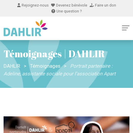
Rejoignez-nous
Devenez bénévole
Faire un don
Une question ?
Témoignages | DAHLIR
DAHLIR
>
Témoignages
>
Portrait partenaire :
Adeline, assistante sociale pour l’association Apart