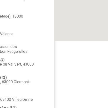
étage), 15000
 Valence
Maison des
bon Feugerolles
43)
e du Val Vert, 43000
63)
e, 63000 Clermont-
 69100 Villeurbanne
ône (13)