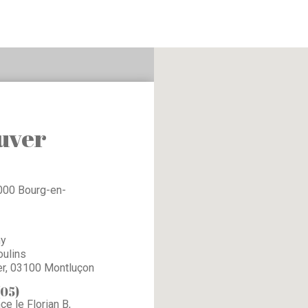
uver
1000 Bourg-en-
hy
oulins
ier, 03100 Montluçon
(05)
e le Florian B,