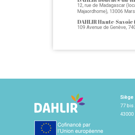
12, rue de Madagascar (loca
Majaordhome), 13006 Marse
DAHLIR Haute-Savoie 
109 Avenue de Genève, 74
Siège 
77 bis
43000 