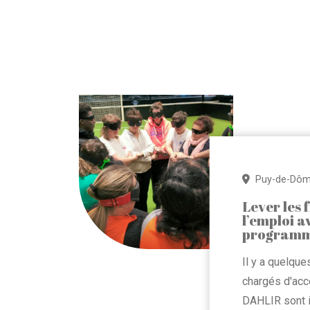
Puy-de-Dô
Lever les 
l’emploi a
programme
Il y a quelqu
chargés d'ac
DAHLIR sont i