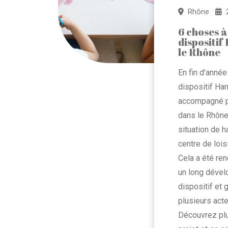
Rhône
6 choses à
dispositi
le Rhône
En fin d’année
dispositif Ha
accompagné po
dans le Rhône
situation de 
centre de loisi
Cela a été re
un long déve
dispositif et 
plusieurs acte
Découvrez plu