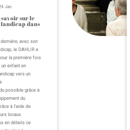
24 Jan.
 savoir sur le
f Handicap dans
 dernière, avec son
ndicap, le DAHLIR a
ur la première fois
 un enfant en
handicap vers un
r.
ndu possible grâce à
loppement du
grâce à l’aide de
urs locaux.
s en détails ce