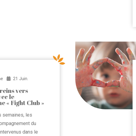
me
21 Juin.
freins vers
vec le
 « Fight Club »
es semaines, les
compagnement du
ntervenus dans le