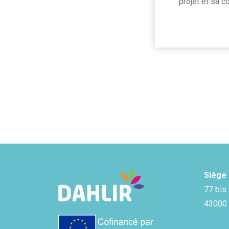
projet et sa c
Siège 
77 bis
43000 