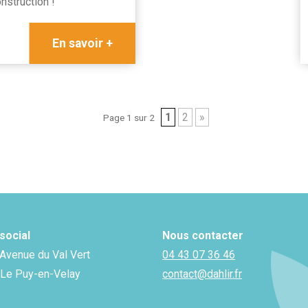
onstruction !
En savoir +
1
2
»
Page 1 sur 2
social
Nous contacter
 Avenue du Val Vert
04 43 07 36 46
Le Puy-en-Velay
contact@dahlir.fr