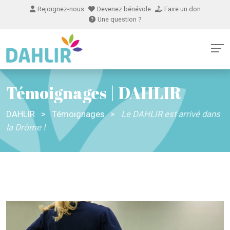
Rejoignez-nous
Devenez bénévole
Faire un don
Une question ?
Témoignages | DAHLIR
DAHLIR
>
Témoignages
>
Le DAHLIR est arrivé dans
la Drôme !