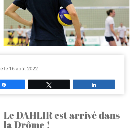
ié le 16 août 2022
Partagez
Tweetez
Partagez
Le DAHLIR est arrivé dans
la Drôme !