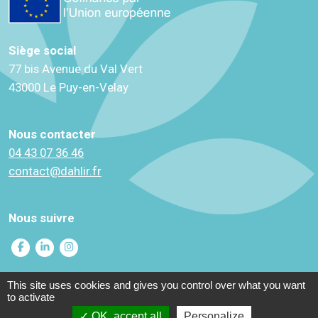
Siège social
77 bis Avenue du Val Vert
43000 Le Puy-en-Velay
Nous contacter
04 43 07 36 46
contact@dahlir.fr
Nous suivre
This site uses cookies and gives you control over what you want
to activate
Mentions légales
Gestion des cookies
OK, accept all
Personalize