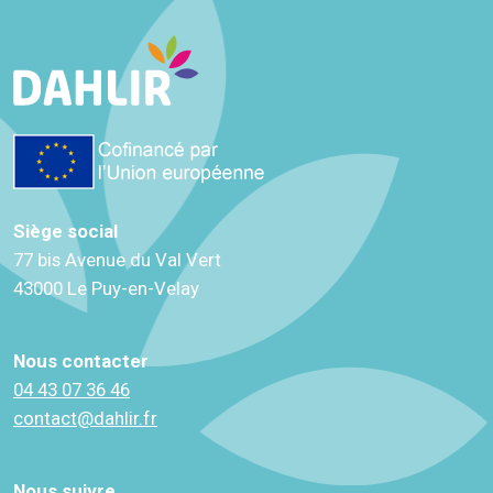
Siège social
77 bis Avenue du Val Vert
43000 Le Puy-en-Velay
Nous contacter
04 43 07 36 46
contact@dahlir.fr
Nous suivre