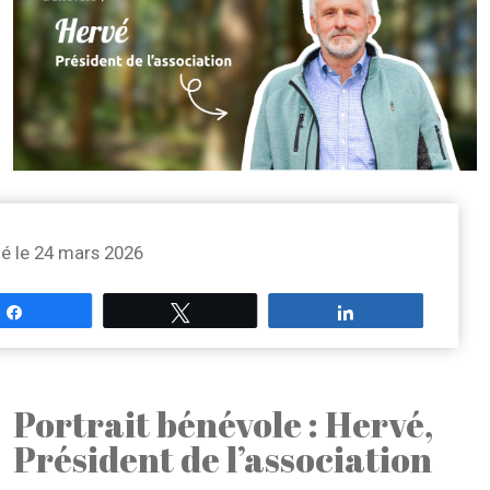
ié le 24 mars 2026
Partagez
Tweetez
Partagez
Portrait bénévole : Hervé,
Président de l’association