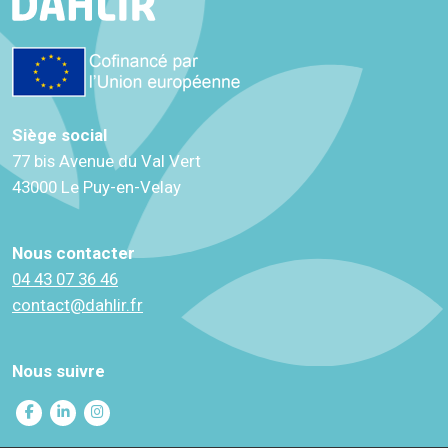
Siège social
77 bis Avenue du Val Vert
43000 Le Puy-en-Velay
Nous contacter
04 43 07 36 46
contact@dahlir.fr
Nous suivre