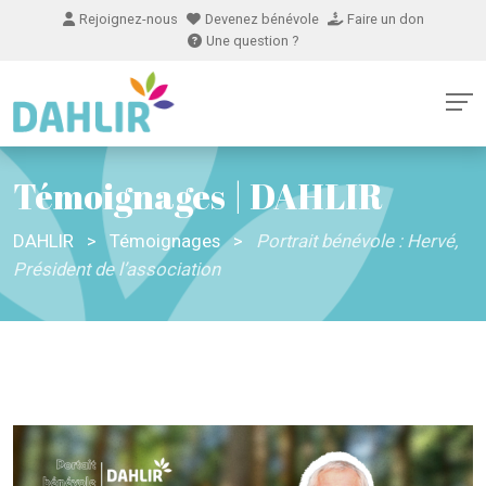
Rejoignez-nous
Devenez bénévole
Faire un don
Une question ?
Témoignages | DAHLIR
DAHLIR
>
Témoignages
>
Portrait bénévole : Hervé,
Président de l’association