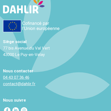
Siège social
77 bis Avenue du Val Vert
43000 Le Puy-en-Velay
Nous contacter
04 43 07 36 46
contact@dahlir.fr
Nous suivre