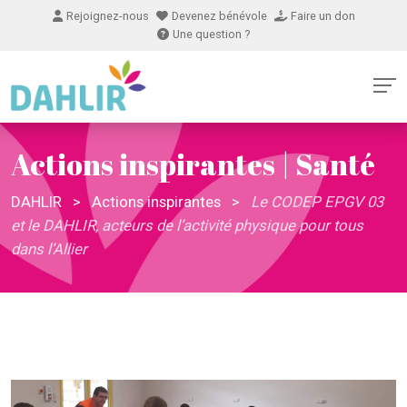
Rejoignez-nous
Devenez bénévole
Faire un don
Une question ?
Actions inspirantes | Santé
DAHLIR
>
Actions inspirantes
>
Le CODEP EPGV 03
et le DAHLIR, acteurs de l’activité physique pour tous
dans l’Allier