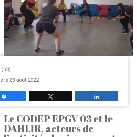
r (03)
ié le 23 août 2022
Partagez
Tweetez
Partagez
Le CODEP EPGV 03 et le
DAHLIR, acteurs de