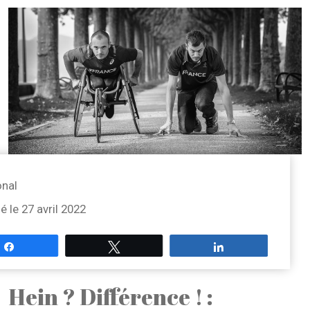
onal
é le 27 avril 2022
Partagez
Tweetez
Partagez
Hein ? Différence ! :