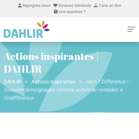
Rejoignez-nous
Devenez bénévole
Faire un don
Une question ?
Actions inspirantes |
DAHLIR
DAHLIR
>
Actions inspirantes
>
Hein ? Différence ! :
Soixante témoignages comme autant de remèdes à
l’indifférence