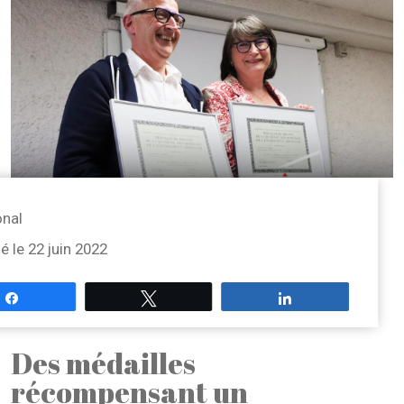
onal
ié le 22 juin 2022
Partagez
Tweetez
Partagez
Des médailles
récompensant un