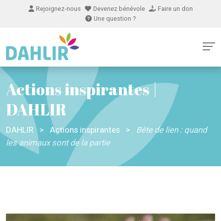
Rejoignez-nous
Devenez bénévole
Faire un don
Une question ?
Actions inspirantes |
DAHLIR
DAHLIR
>
Actions inspirantes
>
Bête de lien : quand
les animaux sont de la partie