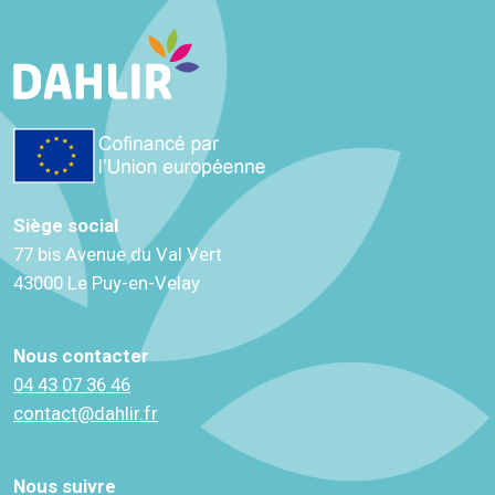
Siège social
77 bis Avenue du Val Vert
43000 Le Puy-en-Velay
Nous contacter
04 43 07 36 46
contact@dahlir.fr
Nous suivre