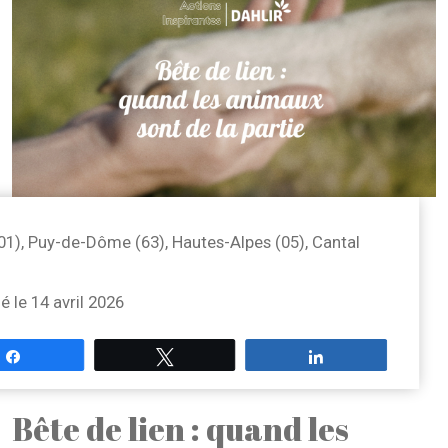
(01), Puy-de-Dôme (63), Hautes-Alpes (05), Cantal
é le 14 avril 2026
Partagez
Tweetez
Partagez
Bête de lien : quand les